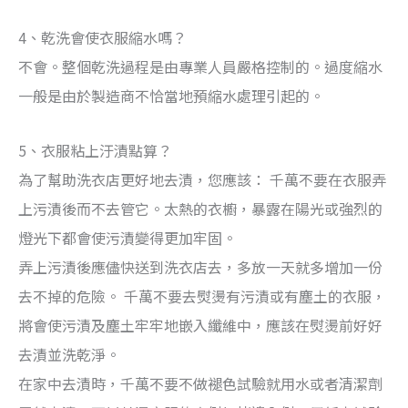
4、乾洗會使衣服縮水嗎？
不會。整個乾洗過程是由專業人員嚴格控制的。過度縮水
一般是由於製造商不恰當地預縮水處理引起的。
5、衣服粘上汙漬點算？
為了幫助洗衣店更好地去漬，您應該： 千萬不要在衣服弄
上污漬後而不去管它。太熱的衣櫥，暴露在陽光或強烈的
燈光下都會使污漬變得更加牢固。
弄上污漬後應儘快送到洗衣店去，多放一天就多增加一份
去不掉的危險。 千萬不要去熨燙有污漬或有塵土的衣服，
將會使污漬及塵土牢牢地嵌入纖維中，應該在熨燙前好好
去漬並洗乾淨。
在家中去漬時，千萬不要不做褪色試驗就用水或者清潔劑