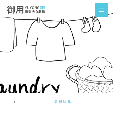
跳
主
至
要
主
要
選
內
容
單
最新消息