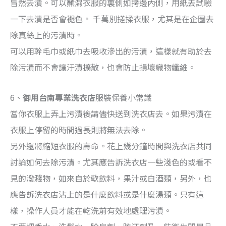
冒然去漬。可以蘸濕衣服的裏側如拷邊內側，用紙去試驗
一下去漬是否會褪色。 千萬別搓揉衣服，尤其是在企圖去
除真絲上的污漬時。
可以用幹毛巾或紙巾去吸收滲出的污漬，這樣就有助於去
除污漬而不會讓汙漬擴散，也會防止損壞織物纖維。
6、
御用台南專業洗衣店
服裝保養小常識
當你衣服上弄上污漬後請儘快送到洗衣店去。如果污漬在
衣服上停留的時間過長則將無法去除。
另外還將縮短衣服的壽命。花上幾分鐘時間與洗衣店共同
討論如何去除污漬。尤其應告訴洗衣店一些淺色的或看不
見的潑濺物，如來自於軟飲料，果汁或白酒類，另外，也
應告訴洗衣店沾上的是什麼飲料或是什麼湯類。只有這
樣，操作人員才能在乾洗前有效地處理污漬。