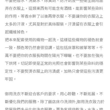
不要把香水、洗髮水、除臭劑、防汗劑及一些衛生間用品
弄在衣服上，這類東西有可能含有酒精，能影響某些染料
的作用，等香水幹了以後再穿衣服。不要讓你的衣服沾上
太多的汗液，尤其是對於真絲服裝。汗漬留在衣服上會引
起纖維掉色。
把本來配套使用的織物一起洗，這樣這些織物的褪色就會
一致，顏色等仍然會很協調，這包括床罩和被單等等。千
萬不要把你的衣服長時間在陽光下曝曬，也不要放在強光
下烘烤。切記即使是正常的光照也會影響到某些染料的穩
定性。不要熨燙衣服上的污漬處，加熱只會使這些污漬更
牢固。
御用洗衣不斷迎合客戶的要求，用心聆聽，不斷拓展，不
斷優化我們的服務，除了飯店床巾洗滌外,御用洗衣致力於
發展我們多元化的洗衣服務，更為客提供乾洗、水洗、精