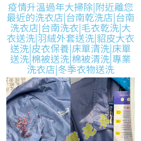
疫情升溫過年大掃除|附近離您
最近的洗衣店|台南乾洗店|台南
洗衣店|台南洗衣|毛衣乾洗|大
衣送洗|羽絨外套送洗|貂皮大衣
送洗|皮衣保養|床單清洗|床單
送洗|棉被送洗|棉被清洗|專業
洗衣店|冬季衣物送洗