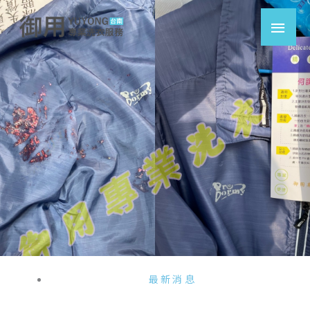
跳
主
至
要
主
要
選
內
容
單
最新消息