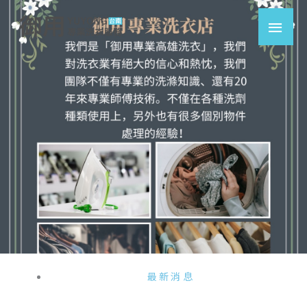
跳
主
至
要
主
要
選
內
容
單
最新消息