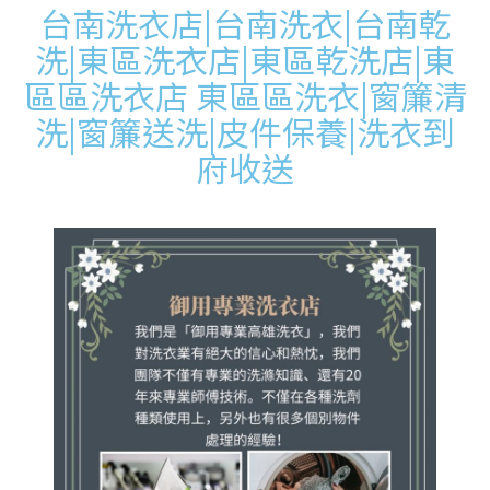
台南洗衣店|台南洗衣|台南乾
洗|東區洗衣店|東區乾洗店|東
區區洗衣店 東區區洗衣|窗簾清
洗|窗簾送洗|皮件保養|洗衣到
府收送