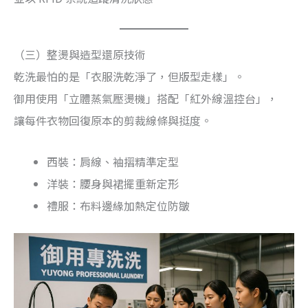
（三）整燙與造型還原技術
乾洗最怕的是「衣服洗乾淨了，但版型走樣」。
御用使用「立體蒸氣壓燙機」搭配「紅外線溫控台」，
讓每件衣物回復原本的剪裁線條與挺度。
西裝：肩線、袖摺精準定型
洋裝：腰身與裙擺重新定形
禮服：布料邊緣加熱定位防皺