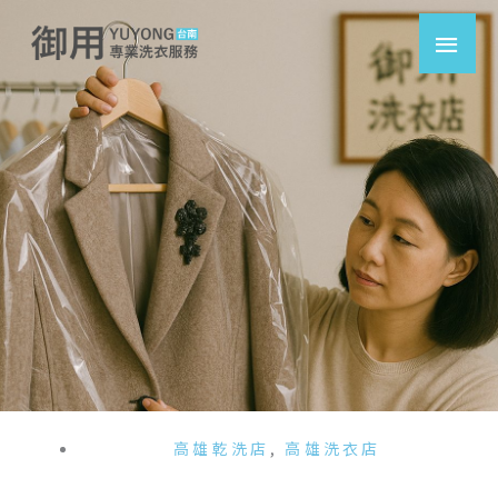
跳
主
至
要
主
要
選
內
容
單
高雄乾洗店
,
高雄洗衣店