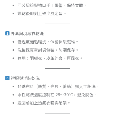
西裝肩線與袖口手工壓整，保持立體。
烘乾後即刻上架冷風定型。
外套與羽絨衣乾洗
低溫氣泡循環洗，保留保暖纖維。
洗後採真空封袋包裝，防潮保存。
適用：羽絨衣、皮革外套、厚風衣。
禮服與洋裝乾洗
特殊布料（絲質、亮片、蕾絲）採人工細洗。
水性乾洗溫度控制在 28～30°C，避免脫色。
送回前加上透氣衣套與吊架。