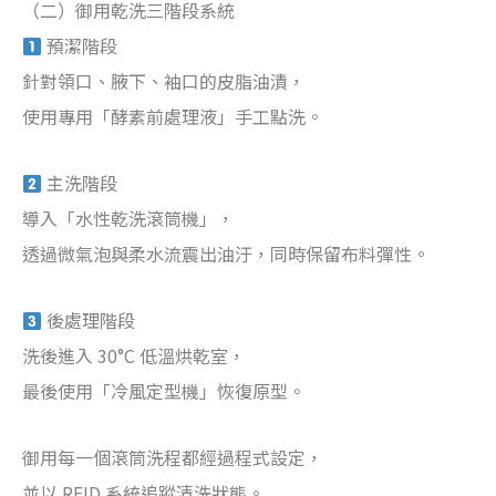
（二）御用乾洗三階段系統
預潔階段
針對領口、腋下、袖口的皮脂油漬，
使用專用「酵素前處理液」手工點洗。
主洗階段
導入「水性乾洗滾筒機」，
透過微氣泡與柔水流震出油汙，同時保留布料彈性。
後處理階段
洗後進入 30°C 低溫烘乾室，
最後使用「冷風定型機」恢復原型。
御用每一個滾筒洗程都經過程式設定，
並以 RFID 系統追蹤清洗狀態。