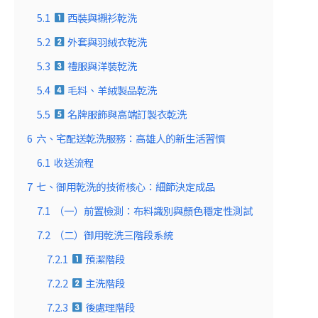
5.1
西裝與襯衫乾洗
5.2
外套與羽絨衣乾洗
5.3
禮服與洋裝乾洗
5.4
毛料、羊絨製品乾洗
5.5
名牌服飾與高端訂製衣乾洗
6
六、宅配送乾洗服務：高雄人的新生活習慣
6.1
收送流程
7
七、御用乾洗的技術核心：細節決定成品
7.1
（一）前置檢測：布料識別與顏色穩定性測試
7.2
（二）御用乾洗三階段系統
7.2.1
預潔階段
7.2.2
主洗階段
7.2.3
後處理階段