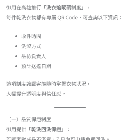
御用在高雄推行「
洗衣追蹤碼制度
」，
每件乾洗衣物都有專屬 QR Code，可查詢以下資訊：
收件時間
洗滌方式
品檢負責人
預計送達日期
這項制度讓顧客能隨時掌握衣物狀況，
大幅提升透明度與信任感。
（一）品質保證制度
御用提供「
乾洗回洗保證
」：
若顧客對成品不滿意，7 日內可申請免費回洗。