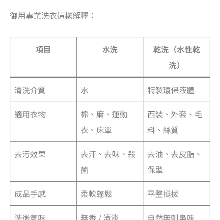
御用專業洗衣這樣解釋：
項目
水洗
乾洗（水性乾
洗）
清洗介質
水
特製環保液體
適用衣物
棉、麻、運動
西裝、外套、毛
衣、床單
料、絲質
去污效果
去汗、去味、殺
去油、去皮脂、
菌
保型
成品手感
柔軟蓬鬆
平整挺拔
洗後氣味
無香 / 清淡
自然無刺鼻味