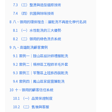
7.3
（三）整燙與造型還原技術
7.4
（四）抗菌與除味技術
8
八、御用的環保理念：讓乾洗不再是化學代名詞
8.1
（一）水性乾洗的三大優勢
8.2
（二）御用的綠色洗衣系統
9
九、高雄乾洗顧客實例
9.1
案例一｜鼓山區設計師禮服乾洗
9.2
案例二｜楠梓區工程師羊毛外套
9.3
案例三｜苓雅區上班族西裝乾洗
9.4
案例四｜鳳山區家庭窗簾乾洗
10
十、御用的顧客信任系統
10.1
（一）品質保證制度
10.2
（二）售後與客服