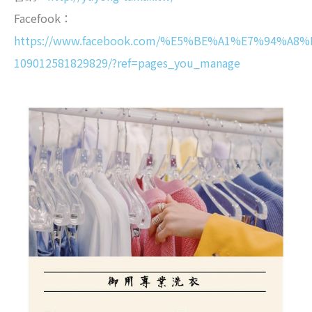
Facefook：
https://www.facebook.com/%E5%BE%A1%E7%94
109012581829829/?ref=pages_you_manage