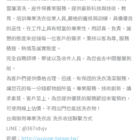
窗簾清洗、皮件保養等服務。提供最新科技與技術，教
育、培訓專業洗衣從業人員,嚴格的審核與訓練，具備優良
的品性，在工作上具有相當的專業性，用認真、負責、誠
懇的態度來迎接每一位客戶的需求。秉持以客為尊, 服務
積極、熱情及誠實態度。
完全自聘師傅、學徒以及收件人員，為您省去中間層層剝
削。
為客戶們提供價格合理、迅速、有保證的洗衣清潔服務，
讓您花的每一分錢都物超所值。專業服務、技術創新、講
求素質、客戶至上，為您提供優質的服務歡迎來電預約，
可使用線上估價，不用出門也能送洗衣物！
台南御用專業洗衣店 洗衣收送聯繫方式
LINE：@367rdvjv
官網：
http://yuyong-tainan.tw/