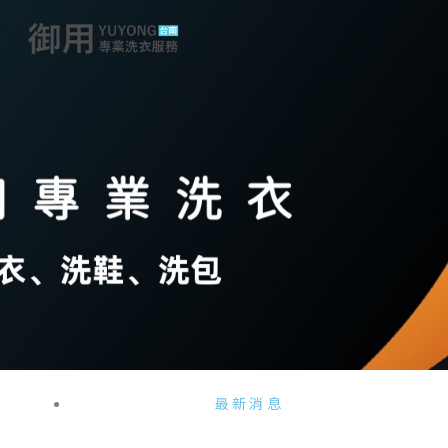
跳
至
主
要
內
容
最新消息