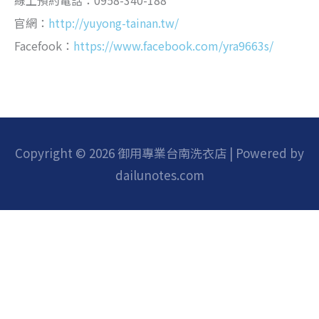
線上預約電話：0958-340-188
官網：
http://yuyong-tainan.tw/
Facefook：
https://www.facebook.com/yra9663s/
Copyright © 2026 御用專業台南洗衣店 | Powered by
dailunotes.com