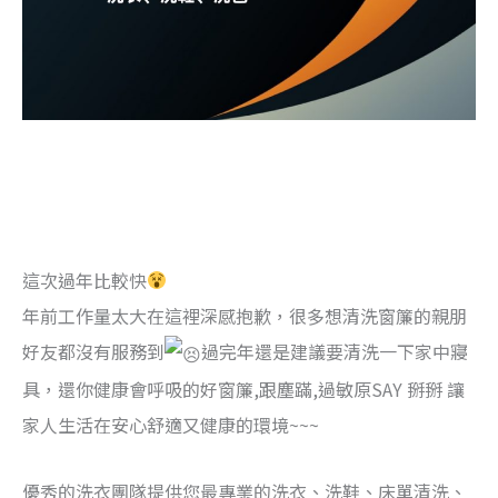
#高雄洗衣店 #高雄洗衣 #高雄乾洗店 #前金區洗衣店 #新
興區洗衣店 #苓雅區洗衣店 #床單送洗 #棉被送洗 #精品洗
滌 #送洗服務 #窗簾清洗 #大社區洗衣店 #楠梓
區洗衣店 #
代收門市
這次過年比較快
年前工作量太大在這裡深感抱歉，很多想清洗窗簾的親朋
好友都沒有服務到
過完年還是建議要清洗一下家中寢
具，還你健康會呼吸的好窗簾,跟塵蹣,過敏原SAY 掰掰 讓
家人生活在安心舒適又健康的環境~~~
優秀的洗衣團隊提供您最專業的洗衣、洗鞋、床單清洗、