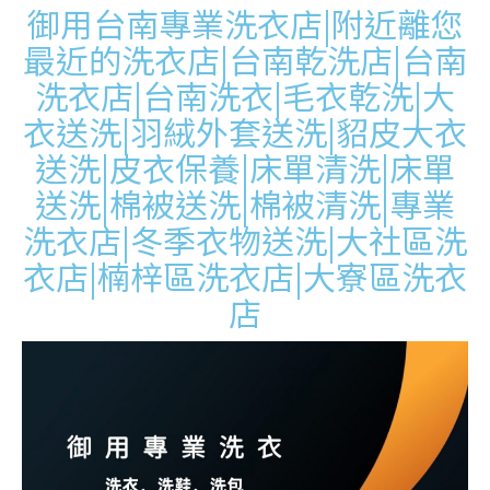
御用台南專業洗衣店|附近離您
最近的洗衣店|台南乾洗店|台南
洗衣店|台南洗衣|毛衣乾洗|大
衣送洗|羽絨外套送洗|貂皮大衣
送洗|皮衣保養|床單清洗|床單
送洗|棉被送洗|棉被清洗|專業
洗衣店|冬季衣物送洗|大社區洗
衣店|楠梓區洗衣店|大寮區洗衣
店