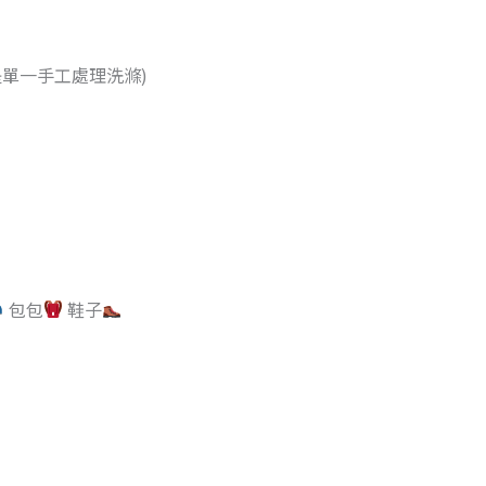
單一手工處理洗滌)
包包
鞋子