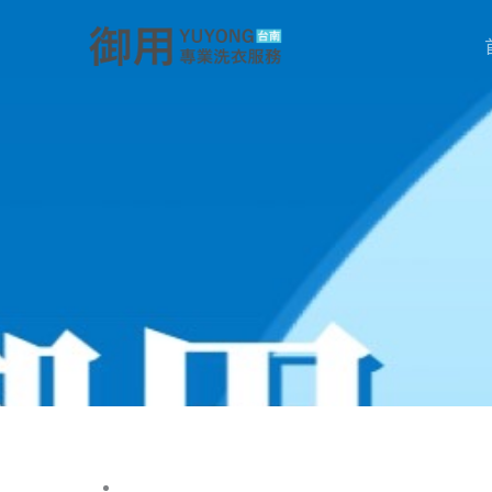
跳
至
主
要
內
容