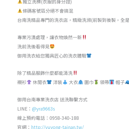
獨立洗標(衣服的身分證)
條碼客號區分絕不會搞混
台南洗精品專門的洗衣店，精緻洗滌(前製到後製，全是
專業污漬處理，讓衣物煥然一新
洗前洗後看得見
御用洗衣給您獨具匠心的洗衣體驗
除了精品服飾什麼都能清洗
襯衫
休閒衣
洋裝
大衣
圍巾
領帶
帽子
御用台南專業洗衣店 送洗聯繫方式
LINE：
@yra9663s
線上預約電話：0958-340-188
官網：
http://yuyong-tainan.tw/