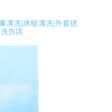
簾清洗|床組清洗|外套送
業洗衣店