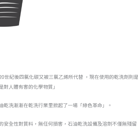
20世紀後四氯化碳又被三氯乙烯所代替 ，現在使用的乾洗劑則
是對人體有害的化學物質」
油乾洗漸漸在乾洗行業里掀起了一場「綠色革命」。
的安全性對質料，無任何損害，石油乾洗設備及溶劑不僅無殘留