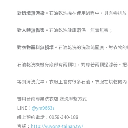
對環境無污染。
石油乾洗機在使用過程中，具有零排放
對人體無傷害。
石油乾洗健康環保，無毒無害；
對衣物面料無損壞。
石油乾洗的洗滌範圍廣，對衣物的
石油乾洗機機身底部有兩個缸，對應著兩個過濾器。把
等到清洗完畢，衣服上會有很多石油，衣服在烘乾機內
御用台南專業洗衣店 送洗聯繫方式
LINE：
@yra9663s
線上預約電話：0958-340-188
官網：
http://yuyong-tainan.tw/