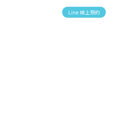
約
洗衣品牌技術加盟
Line 線上預約