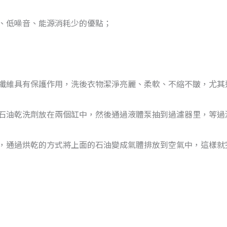
、低噪音、能源消耗少的優點；
纖維具有保護作用，洗後衣物潔淨亮麗、柔軟、不縮不皺，尤其
石油乾洗劑放在兩個缸中，然後通過液體泵抽到過濾器里，等過
，通過烘乾的方式將上面的石油變成氣體排放到空氣中，這樣就