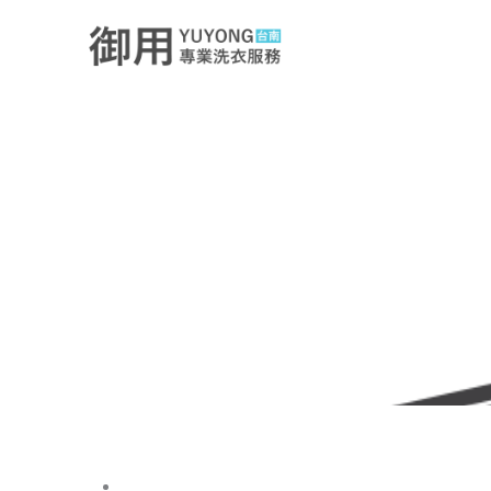
跳
至
主
要
內
容