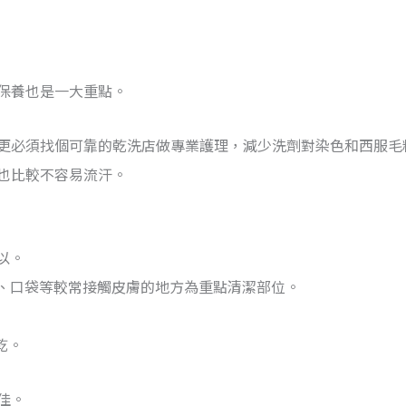
保養也是一大重點。
更必須找個可靠的乾洗店做專業護理，減少洗劑對染色和西服毛
也比較不容易流汗。
以。
擺、口袋等較常接觸皮膚的地方為重點清潔部位。
乾。
佳。