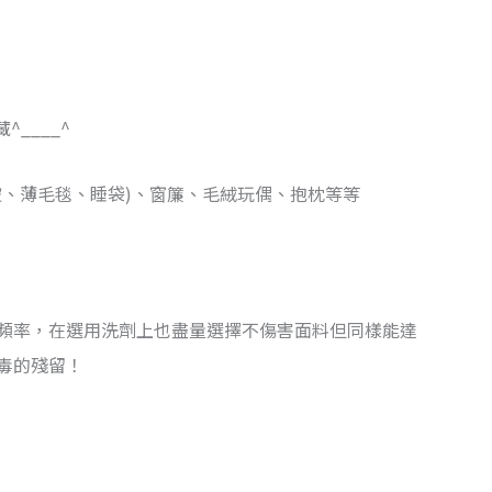
____^
被、薄毛毯、睡袋)、窗簾、毛絨玩偶、抱枕等等
頻率，在選用洗劑上也盡量選擇不傷害面料但同樣能達
毒的殘留！