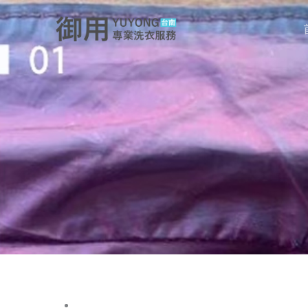
跳
至
主
要
內
容