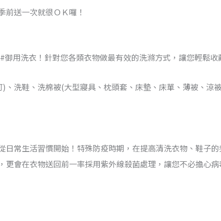
季前送一次就很ＯＫ囉！
#御用洗衣！針對您各類衣物做最有效的洗滌方式，讓您輕鬆收藏^
可)、洗鞋、洗棉被(大型寢具、枕頭套、床墊、床單、薄被、涼
從日常生活習慣開始！特殊防疫時期，在提高清洗衣物、鞋子的
，更會在衣物送回前一率採用紫外線殺菌處理，讓您不必擔心病