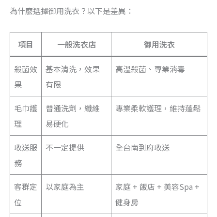
為什麼選擇御用洗衣？以下是差異：
項目
一般洗衣店
御用洗衣
殺菌效
基本清洗，效果
高溫殺菌、專業消毒
果
有限
毛巾護
普通洗劑，纖維
專業柔軟護理，維持蓬鬆
理
易硬化
收送服
不一定提供
全台南到府收送
務
客群定
以家庭為主
家庭 + 飯店 + 美容Spa +
位
健身房