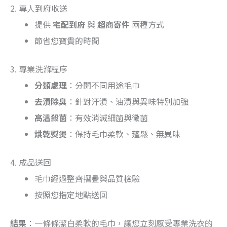
2. 專人到府收送
提供
宅配到府
與
超商寄件
兩種方式
節省您寶貴的時間
3. 專業洗滌程序
分類處理
：分開不同用途毛巾
去漬除臭
：針對汗漬、油漬與異味特別加強
高溫殺菌
：有效消滅細菌與黴菌
烘乾熨燙
：保持毛巾柔軟、蓬鬆、無異味
4. 成品送回
毛巾經過整齊摺疊與品質檢驗
按照您指定地點送回
結果
：一條條潔白柔軟的毛巾，讓您立刻感受專業洗衣的