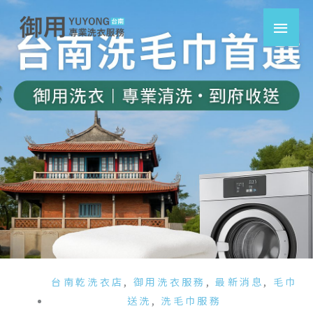
跳
主
至
要
主
要
選
內
容
單
台南乾洗衣店
,
御用洗衣服務
,
最新消息
,
毛巾
送洗
,
洗毛巾服務